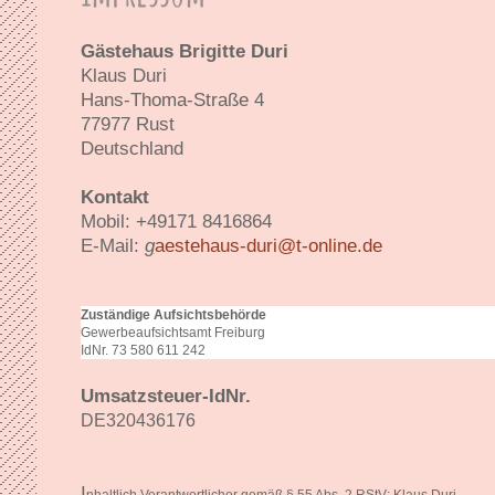
Gästehaus Brigitte Duri
Klaus Duri
Hans-Thoma-Straße 4
77977 Rust
Deutschland
Kontakt
Mobil: +49171 8416864
E-Mail:
g
aestehaus-duri@t-online.de
Zuständige Aufsichtsbehörde
Gewerbeaufsichtsamt Freiburg
IdNr. 73 580 611 242
Um
satzsteuer-IdNr.
DE320436176
I
nhaltlich Verantwortlicher gemäß § 55 Abs. 2 RStV: Klaus Duri